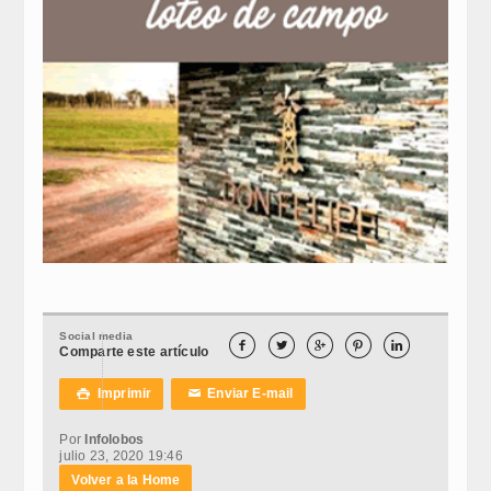
Social media





Comparte este artículo
Imprimir
Enviar E-mail

✉
Por
Infolobos
julio 23, 2020 19:46
Volver a la Home