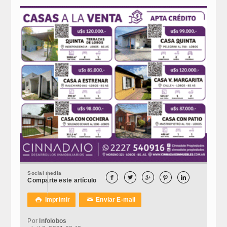
Social media





Comparte este artículo
Imprimir
Enviar E-mail

✉
Por
Infolobos