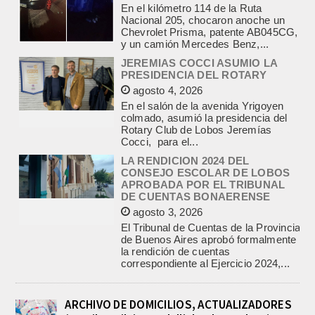
Chevrolet Prisma, patente AB045CG,
y un camión Mercedes Benz,...
JEREMIAS COCCI ASUMIO LA
PRESIDENCIA DEL ROTARY
agosto 4, 2026
En el salón de la avenida Yrigoyen
colmado, asumió la presidencia del
Rotary Club de Lobos Jeremías
Cocci, para el...
LA RENDICION 2024 DEL
CONSEJO ESCOLAR DE LOBOS
APROBADA POR EL TRIBUNAL
DE CUENTAS BONAERENSE
agosto 3, 2026
El Tribunal de Cuentas de la Provincia
de Buenos Aires aprobó formalmente
la rendición de cuentas
correspondiente al Ejercicio 2024,...
PRE-FEDERAL MASCULINO DE
BASQUET EN CADETES:
ATHLETIC JUEGA EL
TRIANGULAR FINAL
ARCHIVO DE DOMICILIOS, ACTUALIZADORES
agosto 6, 2026