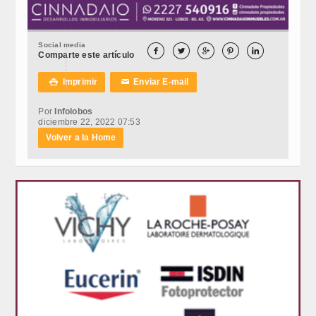
Social media





Comparte este artículo
Imprimir
Enviar E-mail

✉
Por
Infolobos
diciembre 22, 2022 07:53
Volver a la Home