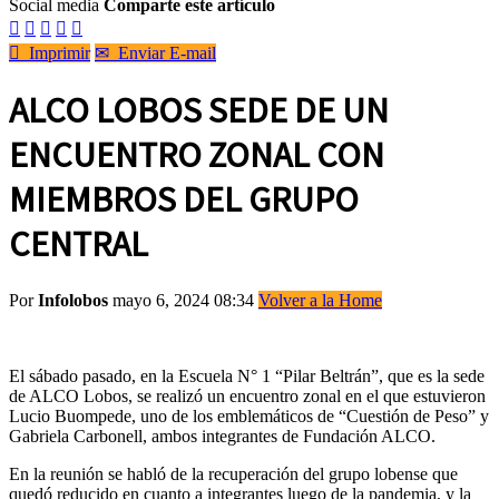
Social media
Comparte este artículo






Imprimir
✉
Enviar E-mail
ALCO LOBOS SEDE DE UN
ENCUENTRO ZONAL CON
MIEMBROS DEL GRUPO
CENTRAL
Por
Infolobos
mayo 6, 2024 08:34
Volver a la Home
El sábado pasado, en la Escuela N° 1 “Pilar Beltrán”, que es la sede
de ALCO Lobos, se realizó un encuentro zonal en el que estuvieron
Lucio Buompede, uno de los emblemáticos de “Cuestión de Peso” y
Gabriela Carbonell, ambos integrantes de Fundación ALCO.
En la reunión se habló de la recuperación del grupo lobense que
quedó reducido en cuanto a integrantes luego de la pandemia, y la