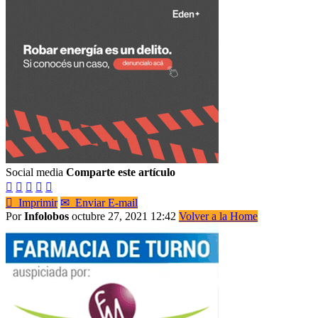
Social media
Comparte este artículo






Imprimir
✉
Enviar E-mail
Por
Infolobos
octubre 27, 2021 12:42
Volver a la Home