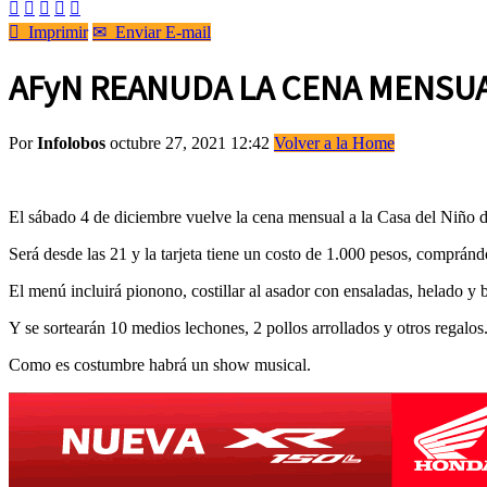






Imprimir
✉
Enviar E-mail
AFyN REANUDA LA CENA MENSUA
Por
Infolobos
octubre 27, 2021 12:42
Volver a la Home
El sábado 4 de diciembre vuelve la cena mensual a la Casa del Niño
Será desde las 21 y la tarjeta tiene un costo de 1.000 pesos, compránd
El menú incluirá pionono, costillar al asador con ensaladas, helado y 
Y se sortearán 10 medios lechones, 2 pollos arrollados y otros regalos
Como es costumbre habrá un show musical.