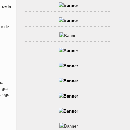
 de la
or de
no
rgía
álogo