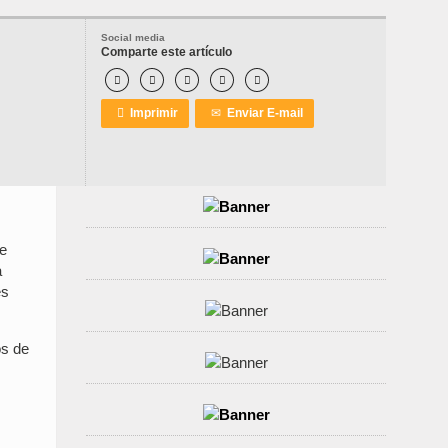
Social media
Comparte este artículo






Imprimir
✉
Enviar E-mail
re
a
es
os de