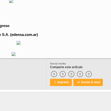
ngreso
 S.A. (edensa.com.ar)
Social media
Comparte este artículo






Imprimir
✉
Enviar E-mail