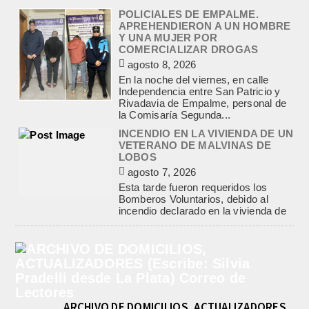
POLICIALES DE EMPALME.
APREHENDIERON A UN HOMBRE
Y UNA MUJER POR
COMERCIALIZAR DROGAS
agosto 8, 2026
En la noche del viernes, en calle
Independencia entre San Patricio y
Rivadavia de Empalme, personal de
la Comisaría Segunda...
INCENDIO EN LA VIVIENDA DE UN
VETERANO DE MALVINAS DE
LOBOS
agosto 7, 2026
Esta tarde fueron requeridos los
Bomberos Voluntarios, debido al
incendio declarado en la vivienda de
calle Manuel Caminos 1.200,
propiedad...
ENCONTRARON EL CUERPO DEL
PESCADOR DESAPARECIDO EN
EL ARROYO SALADILLO
agosto 7, 2026
ARCHIVO DE DOMICILIOS, ACTUALIZADORES
Un helicóptero que participaba de la