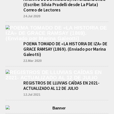
búsqueda, encontró hoy el cuerpo sin
(Escribe: Silvia Pradelli desde La Plata)
vida de la persona que se buscaba
Correo de Lectores
en...
24.Jul 2020
BASQUET, CADETES. ATHLETIC
JUEGA EL FEDERAL TRAS UN
TRIUNFO NOTABLE ANTE
GIMNASIA
agosto 8, 2026
POEMA TOMADO DE «LA HISTORIA DE IZA» DE
El equipo de Cadetes de Básquet de
Athletic, se metió entre los mejores 4
GRACE RAMSAY (1869). (Enviado por Marina
de la FEBAMBA y disputa el...
Galeotti)
22.Mar 2020
REGISTROS DE LLUVIAS CAÍDAS EN 2021-
ACTUALIZADO AL 12 DE JULIO
12.Jul 2021