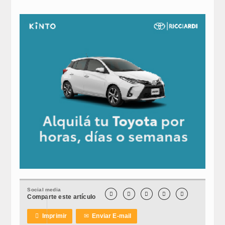
Social media





Comparte este artículo

Imprimir
✉
Enviar E-mail