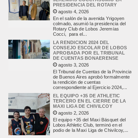
En el salón de la avenida Yrigoyen
colmado, asumió la presidencia del
Rotary Club de Lobos Jeremías
Cocci, para el...
LA RENDICION 2024 DEL
CONSEJO ESCOLAR DE LOBOS
APROBADA POR EL TRIBUNAL
DE CUENTAS BONAERENSE
agosto 3, 2026
El Tribunal de Cuentas de la Provincia
de Buenos Aires aprobó formalmente
la rendición de cuentas
correspondiente al Ejercicio 2024,...
EL EQUIPO +35 DE ATHLETIC
TERCERO EN EL CIERRE DE LA
MAXI LIGA DE CHIVILCOY
agosto 2, 2026
El equipo +35 del Maxi Básquet del
Lobos Athletic Club, terminó en el
podio de la Maxi Liga de Chivilcoy,...
INFORME DE DEFENSA CIVIL
LOBOS, COLABORACION EN LA
BUSQUEDA DE UNA PERSONA EN