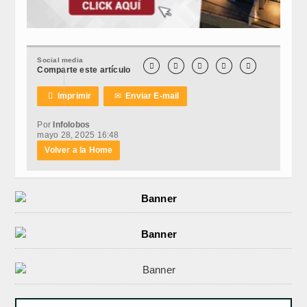
Social media





Comparte este artículo

Imprimir
✉
Enviar E-mail
Por
Infolobos
mayo 28, 2025 16:48
Volver a la Home