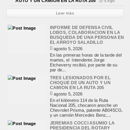
AUTO Y UN CAMION EN LA RUTA 205
5.Ago
agosto 5, 2026
En las primeras horas de la tarde del
martes, el Intendente Jorge
Leer más
Etcheverry recibió, por parte de su
par de...
TRES LESIONADOS POR EL
CHOQUE DE UN AUTO Y UN
CAMION EN LA RUTA 205
agosto 5, 2026
En el kilómetro 114 de la Ruta
Nacional 205, chocaron anoche un
Chevrolet Prisma, patente AB045CG,
y un camión Mercedes Benz,...
JEREMIAS COCCI ASUMIO LA
PRESIDENCIA DEL ROTARY
agosto 4, 2026
En el salón de la avenida Yrigoyen
colmado, asumió la presidencia del
Rotary Club de Lobos Jeremías
Cocci, para el...
LA RENDICION 2024 DEL
CONSEJO ESCOLAR DE LOBOS
APROBADA POR EL TRIBUNAL