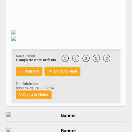
Social media





Comparte este artículo

Imprimir
✉
Enviar E-mail
Por
Infolobos
febrero 20, 2022 22:54
Volver a la Home