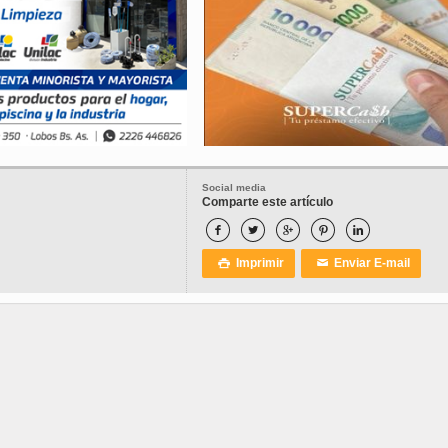
Social media
Comparte este artículo





Imprimir
Enviar E-mail

✉