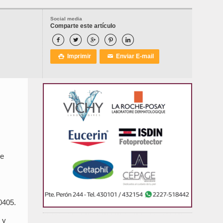
Social media
Comparte este artículo





Imprimir
Enviar E-mail

✉
ue
0405.
 y