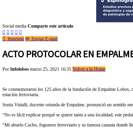
Social media
Comparte este artículo






Imprimir
✉
Enviar E-mail
ACTO PROTOCOLAR EN EMPALME 
Por
Infolobos
marzo 25, 2021 16:35
Volver a la Home
Se conmemoraron los 125 años de la fundación de Empalme Lobos, con un
estación ferroviaria.
Sonia Vistalli, docente oriunda de Empalme, pronunció un sentido me
“No es fácil explicar porqué se quiere tanto a una localidad, este ped
“Mi abuelo Cacho, fogonero ferroviario y su famosa canasta donde llev