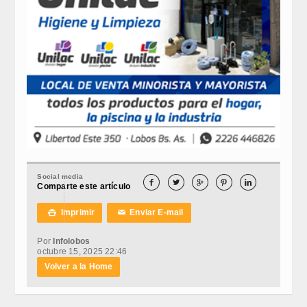
Social media





Comparte este artículo
Imprimir
Enviar E-mail

✉
Por
Infolobos
octubre 15, 2025 22:46
Volver a la Home