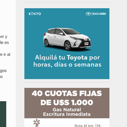
cer y
lle es
 ir al
igos
as