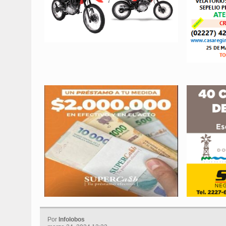
Por
Infolobos