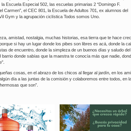
 la Escuela Especial 502, las escuelas primarias 2 “Domingo F.
del Carmen”, el CEC 801, la Escuela de Adultos 701, ex alumnos del
il Gym y la agrupación ciclística Todos somos Uno.
eza, amistad, nostalgia, muchas historias, esa tierra que te hace cre
 porque si hay un lugar donde los pibes son libres es acá, donde la ca
stas de encuentro, donde la simpleza de un buenos días y saludo del
l barrio donde sabías que la maestra te conocía más que nadie, donde
e”.
ñas cosas, en el abrazo de los chicos al llegar al jardín, en los am
lgún día a las juntas de la comisión y colaboremos entre todos, en l
o hermosas que son”.