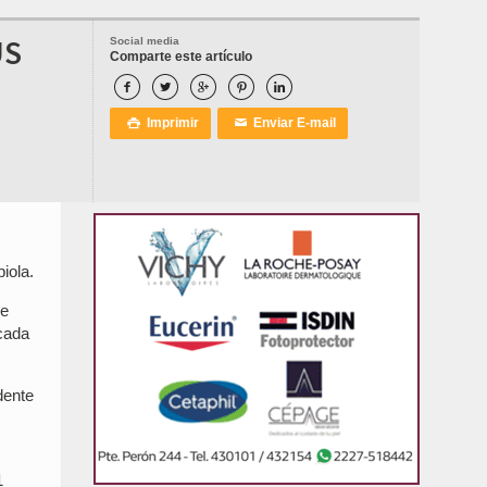
US
Social media
Comparte este artículo





Imprimir
Enviar E-mail

✉
iola.
de
cada
dente
1