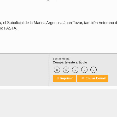
, el Suboficial de la Marina Argentina Juan Tovar, también Veterano 
gio FASTA.
Social media
Comparte este artículo






Imprimir
✉
Enviar E-mail