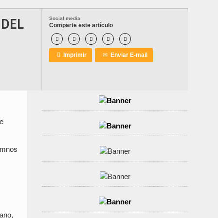
 DEL
Social media
Comparte este artículo






Imprimir
✉
Enviar E-mail
de
lumnos
iano,