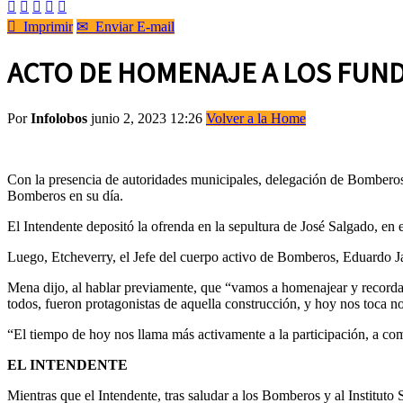






Imprimir
✉
Enviar E-mail
ACTO DE HOMENAJE A LOS FUN
Por
Infolobos
junio 2, 2023 12:26
Volver a la Home
Con la presencia de autoridades municipales, delegación de Bomberos 
Bomberos en su día.
El Intendente depositó la ofrenda en la sepultura de José Salgado, e
Luego, Etcheverry, el Jefe del cuerpo activo de Bomberos, Eduardo Ja
Mena dijo, al hablar previamente, que “vamos a homenajear y recorda
todos, fueron protagonistas de aquella construcción, y hoy nos toca n
“El tiempo de hoy nos llama más activamente a la participación, a co
EL INTENDENTE
Mientras que el Intendente, tras saludar a los Bomberos y al Instituto 