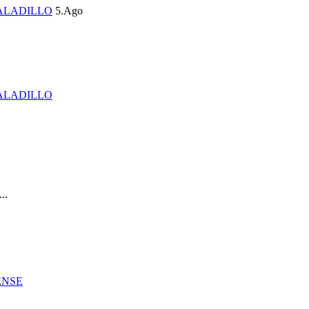
ALADILLO
5.Ago
ALADILLO
..
ENSE