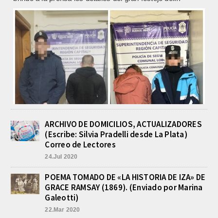
POLICIALES DE EMPALME. APREHENDIERON A UN
HOMBRE Y UNA MUJER POR COMERCIALIZAR
DROGAS
agosto 8, 2026
En la noche del viernes, en calle Independencia entre San
Patricio y Rivadavia de Empalme, personal de la
Comisaría Segunda...
ARCHIVO DE DOMICILIOS, ACTUALIZADORES
(Escribe: Silvia Pradelli desde La Plata)
Correo de Lectores
24.Jul 2020
POEMA TOMADO DE «LA HISTORIA DE IZA» DE
GRACE RAMSAY (1869). (Enviado por Marina
Galeotti)
22.Mar 2020
INCENDIO EN LA VIVIENDA DE UN VETERANO DE