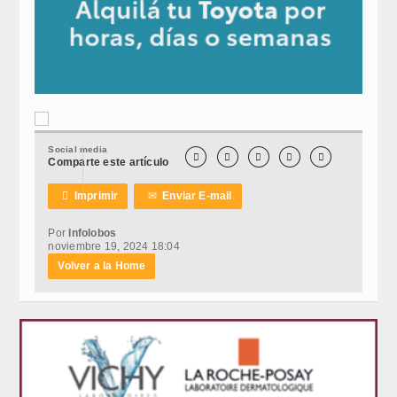
Social media





Comparte este artículo

Imprimir
✉
Enviar E-mail
Por
Infolobos
noviembre 19, 2024 18:04
Volver a la Home