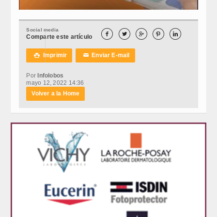
Social media





Comparte este artículo
Imprimir
Enviar E-mail

✉
Por
Infolobos
mayo 12, 2022 14:36
Volver a la Home