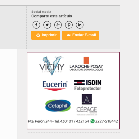
Social media
Comparte este artículo





Imprimir
Enviar E-mail

✉