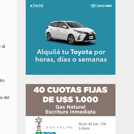
 al
dro
a del