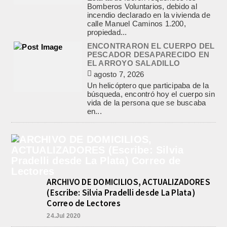
calle Manuel Caminos 1.200,
propiedad...
ENCONTRARON EL CUERPO DEL
PESCADOR DESAPARECIDO EN
EL ARROYO SALADILLO
agosto 7, 2026
Un helicóptero que participaba de la
búsqueda, encontró hoy el cuerpo sin
vida de la persona que se buscaba
en...
LA CAPILLA SAN CAYETANO
COLMADA EN LA MISA CENTRAL
DE LA FIESTA DEL SANTO DEL
PAN Y EL TRABAJO
agosto 7, 2026
La Capilla San Cayetano, de Salgado
y Matanza, fue el centro de la
celebración de la fiesta del santo del...
ARCHIVO DE DOMICILIOS, ACTUALIZADORES
CON MAS DE 100 SORTEOS Y
(Escribe: Silvia Pradelli desde La Plata)
5.000 JUGUETES DE REPARTO, SE
Correo de Lectores
VIENE LA GRAN FIESTA DEL DIA
DEL NIÑO «PADRE LUIS
24.Jul 2020
TROIANO»