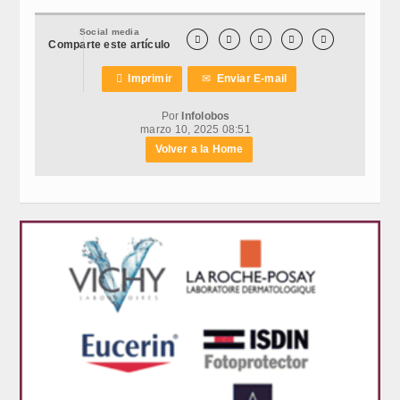
Social media





Comparte este artículo

Imprimir
✉
Enviar E-mail
Por
Infolobos
marzo 10, 2025 08:51
Volver a la Home