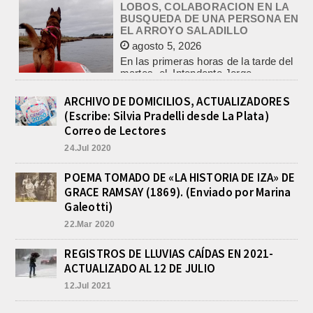
agosto 5, 2026
En las primeras horas de la tarde del
martes, el Intendente Jorge
Etcheverry recibió, por parte de su
par de...
INCENDIO EN LA VIVIENDA DE UN
VETERANO DE MALVINAS DE
ARCHIVO DE DOMICILIOS, ACTUALIZADORES
LOBOS
(Escribe: Silvia Pradelli desde La Plata)
agosto 7, 2026
Correo de Lectores
Esta tarde fueron requeridos los
24.Jul 2020
Bomberos Voluntarios, debido al
incendio declarado en la vivienda de
calle Manuel Caminos 1.200,
POEMA TOMADO DE «LA HISTORIA DE IZA» DE
propiedad...
GRACE RAMSAY (1869). (Enviado por Marina
ENCONTRARON EL CUERPO DEL
Galeotti)
PESCADOR DESAPARECIDO EN
22.Mar 2020
EL ARROYO SALADILLO
agosto 7, 2026
REGISTROS DE LLUVIAS CAÍDAS EN 2021-
Un helicóptero que participaba de la
ACTUALIZADO AL 12 DE JULIO
búsqueda, encontró hoy el cuerpo sin
vida de la persona que se buscaba
12.Jul 2021
en...