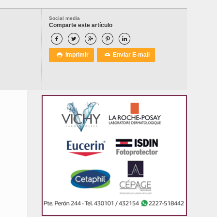
Social media
Comparte este artículo





Imprimir
Enviar E-mail

✉