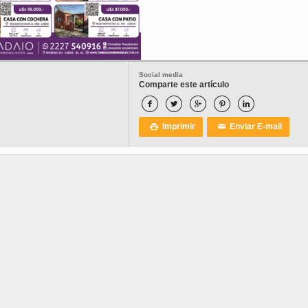
Social media
Comparte este artículo





Imprimir
Enviar E-mail

✉