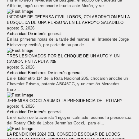
Por el torneo Pre-federal de Básquet, el equipo de Cadetes de
Athletic, logró un resonante triunfo ante Morón, y se...
INFORME DE DEFENSA CIVIL LOBOS, COLABORACION EN LA
BUSQUEDA DE UNA PERSONA EN EL ARROYO SALADILLO
agosto 5, 2026
Actualidad
De interés general
En las primeras horas de la tarde del martes, el Intendente Jorge
Etcheverry recibió, por parte de su par de...
TRES LESIONADOS POR EL CHOQUE DE UN AUTO Y UN
CAMION EN LA RUTA 205
agosto 5, 2026
Actualidad
Bomberos
De interés general
En el kilómetro 114 de la Ruta Nacional 205, chocaron anoche un
Chevrolet Prisma, patente AB045CG, y un camión Mercedes
Benz,...
JEREMIAS COCCI ASUMIO LA PRESIDENCIA DEL ROTARY
agosto 4, 2026
Actualidad
De interés general
En el salón de la avenida Yrigoyen colmado, asumió la presidencia
del Rotary Club de Lobos Jeremías Cocci, para el...
LA RENDICION 2024 DEL CONSEJO ESCOLAR DE LOBOS