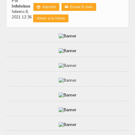
Por
Infolobos
Imprimir
Enviar E-mail

✉
febrero 8,
2021 12:36
Volver a la Home