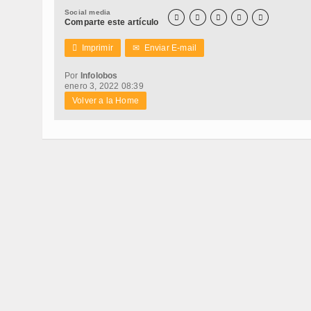
Social media





Comparte este artículo

Imprimir
✉
Enviar E-mail
Por
Infolobos
enero 3, 2022 08:39
Volver a la Home