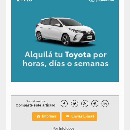
Social media





Comparte este artículo
Imprimir
Enviar E-mail

✉
Por
Infolobos