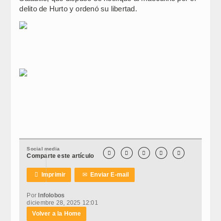
delito de Hurto y ordenó su libertad.
Social media





Comparte este artículo

Imprimir
✉
Enviar E-mail
Por
Infolobos
diciembre 28, 2025 12:01
Volver a la Home