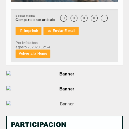
Social media





Comparte este artículo

Imprimir
✉
Enviar E-mail
Por
Infolobos
agosto 2, 2020 12:54
Volver a la Home