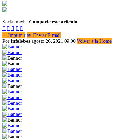
Social media
Comparte este artículo






Imprimir
✉
Enviar E-mail
Por
Infolobos
agosto 26, 2021 09:00
Volver a la Home