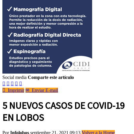
Social media
Comparte este artículo






Imprimir
✉
Enviar E-mail
5 NUEVOS CASOS DE COVID-19
EN LOBOS
Por
Infolobos
septiembre 21, 2021 09:13
Volver a la Home