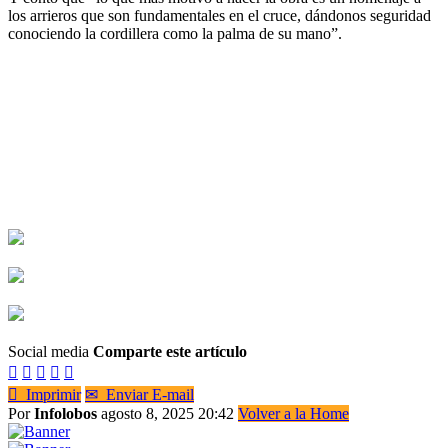
los arrieros que son fundamentales en el cruce, dándonos seguridad
conociendo la cordillera como la palma de su mano”.
Social media
Comparte este artículo






Imprimir
✉
Enviar E-mail
Por
Infolobos
agosto 8, 2025 20:42
Volver a la Home