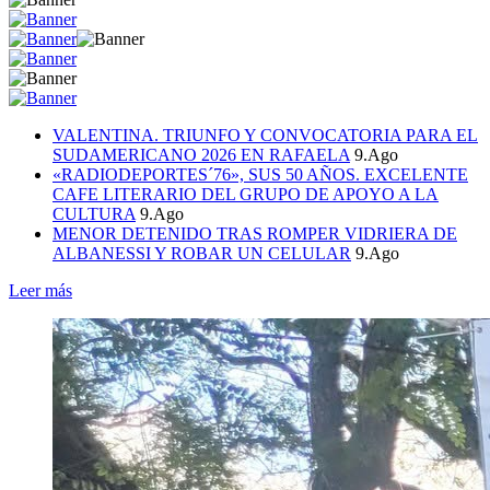
VALENTINA. TRIUNFO Y CONVOCATORIA PARA EL
SUDAMERICANO 2026 EN RAFAELA
9.Ago
«RADIODEPORTES´76», SUS 50 AÑOS. EXCELENTE
CAFE LITERARIO DEL GRUPO DE APOYO A LA
CULTURA
9.Ago
MENOR DETENIDO TRAS ROMPER VIDRIERA DE
ALBANESSI Y ROBAR UN CELULAR
9.Ago
Leer más