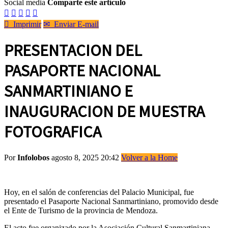
Social media
Comparte este artículo






Imprimir
✉
Enviar E-mail
PRESENTACION DEL
PASAPORTE NACIONAL
SANMARTINIANO E
INAUGURACION DE MUESTRA
FOTOGRAFICA
Por
Infolobos
agosto 8, 2025 20:42
Volver a la Home
Hoy, en el salón de conferencias del Palacio Municipal, fue
presentado el Pasaporte Nacional Sanmartiniano, promovido desde
el Ente de Turismo de la provincia de Mendoza.
El acto fue organizado por la Asociación Cultural Sanmartiniana