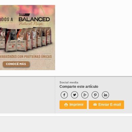
Social media
Comparte este artículo





Imprimir
Enviar E-mail

✉