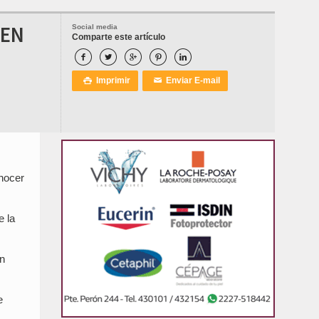
 EN
Social media
Comparte este artículo





Imprimir
Enviar E-mail

✉
onocer
e la
on
e