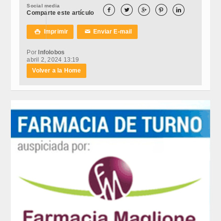
Social media





Comparte este artículo
Imprimir
Enviar E-mail

✉
Por
Infolobos
abril 2, 2024 13:19
Volver a la Home