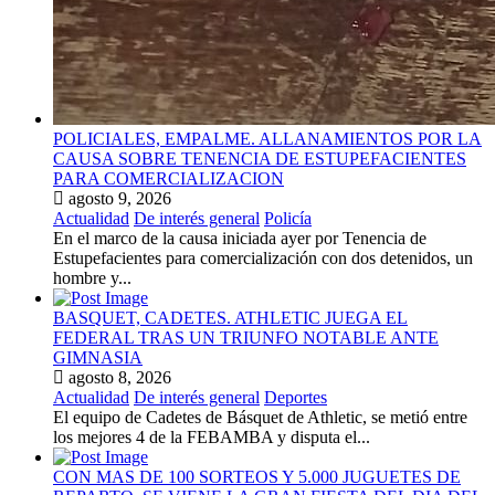
POLICIALES, EMPALME. ALLANAMIENTOS POR LA
CAUSA SOBRE TENENCIA DE ESTUPEFACIENTES
PARA COMERCIALIZACION
agosto 9, 2026
Actualidad
De interés general
Policía
En el marco de la causa iniciada ayer por Tenencia de
Estupefacientes para comercialización con dos detenidos, un
hombre y...
BASQUET, CADETES. ATHLETIC JUEGA EL
FEDERAL TRAS UN TRIUNFO NOTABLE ANTE
GIMNASIA
agosto 8, 2026
Actualidad
De interés general
Deportes
El equipo de Cadetes de Básquet de Athletic, se metió entre
los mejores 4 de la FEBAMBA y disputa el...
CON MAS DE 100 SORTEOS Y 5.000 JUGUETES DE