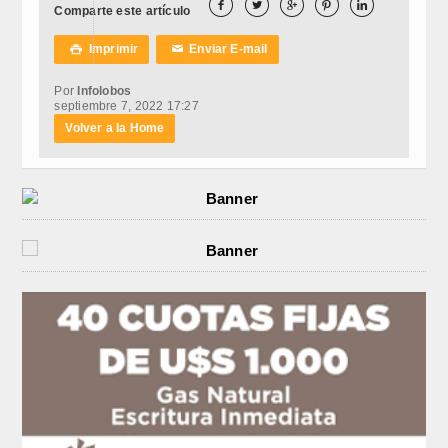





Comparte este artículo
Imprimir
Enviar E-mail

✉
Por
Infolobos
septiembre 7, 2022 17:27
Volver a la Home