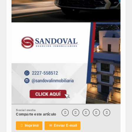
Social media





Comparte este artículo

Imprimir
✉
Enviar E-mail