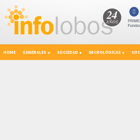

PRIMER
Fundad
HOME
GENERALES
SOCIEDAD
NECROLÓGICAS
SOC
CURIOSIDADES, CONSEJOS Y NOVEDADES