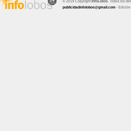
© 2019 Copyright
InfoLobos
. Todos los de
publicidadinfolobos@gmail.com
- Edición