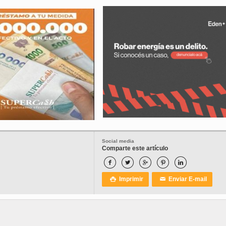
Social media
Comparte este artículo





Imprimir
Enviar E-mail

✉