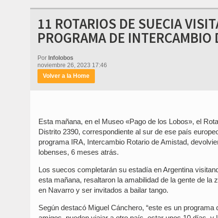
11 ROTARIOS DE SUECIA VISI
PROGRAMA DE INTERCAMBIO 
Por
Infolobos
noviembre 26, 2023 17:46
Volver a la Home
Esta mañana, en el Museo «Pago de los Lobos», el Rotary
Distrito 2390, correspondiente al sur de ese país europeo
programa IRA, Intercambio Rotario de Amistad, devolviendo 
lobenses, 6 meses atrás.
Los suecos completarán su estadía en Argentina visitand
esta mañana, resaltaron la amabilidad de la gente de la 
en Navarro y ser invitados a bailar tango.
Según destacó Miguel Cánchero, “este es un programa de 
amigos, pueden viajar a otro país, estar unos 10 días, y lu