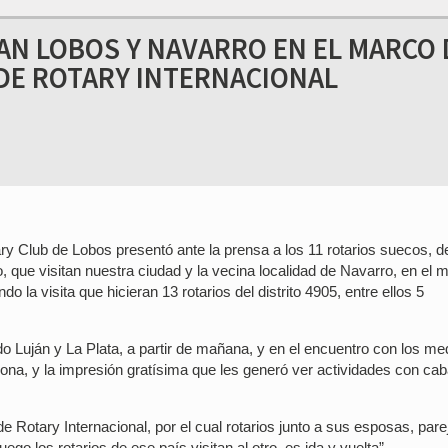
TAN LOBOS Y NAVARRO EN EL MARCO
DE ROTARY INTERNACIONAL
 Club de Lobos presentó ante la prensa a los 11 rotarios suecos, d
, que visitan nuestra ciudad y la vecina localidad de Navarro, en el 
la visita que hicieran 13 rotarios del distrito 4905, entre ellos 5
o Luján y La Plata, a partir de mañana, y en el encuentro con los me
zona, y la impresión gratísima que les generó ver actividades con cab
Rotary Internacional, por el cual rotarios junto a sus esposas, pare
ego los rotarios de ese país visitan al otro, es ida y vuelta”.