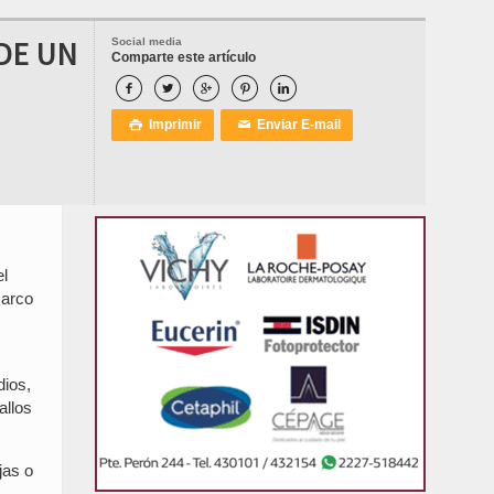
 DE UN
Social media
Comparte este artículo





Imprimir
Enviar E-mail

✉
el
marco
dios,
allos
jas o