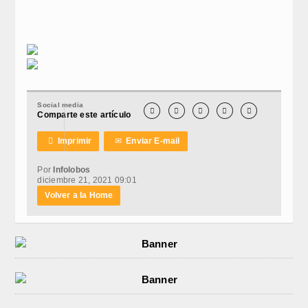
Social media





Comparte este artículo

Imprimir
✉
Enviar E-mail
Por
Infolobos
diciembre 21, 2021 09:01
Volver a la Home