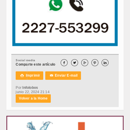
Social media





Comparte este artículo
Imprimir
Enviar E-mail

✉
Por
Infolobos
junio 22, 2024 21:14
Volver a la Home